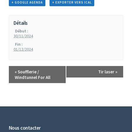
+ GOOGLE AGENDA
+ EXPORTER VERS ICAL
Détails
Début :
30/11/2024
Fin :
01/12/2024
«
Soufflerie /
Tir laser
»
Windtunnel For All
Nous contacter