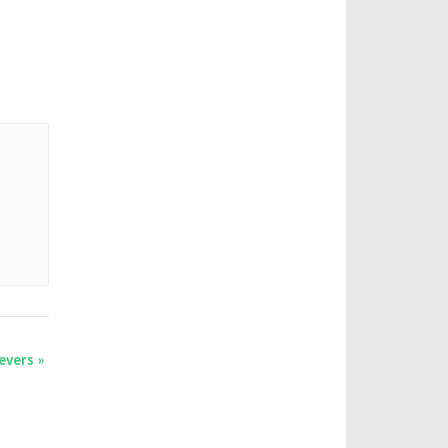
evers
»