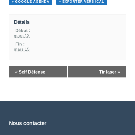
+ GOOGLE AGENDA
+ EXPORTER VERS ICAL
Détails
Début :
mars 13
Fin :
mars 15
«
Self Défense
Tir laser
»
Nous contacter