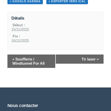
+ GOOGLE AGENDA
+ EXPORTER VERS ICAL
Détails
Début :
15/11/2025
Fin :
16/11/2025
«
Soufflerie /
Tir laser
»
Windtunnel For All
Nous contacter